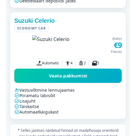
Deebetkaart deposiidi jaoks
Suzuki Celerio
ECONOMY CAR
Alates
€9
Päevas
Automatic
4
2
5
Vaata pakkumist
Vastuvõtmine lennujaamas
Piiramatu läbisõit
Lisajuht
Täiskaitse
Automaatkäigukast
* Selles jaotises näidatud hinnad on madalhooaja orientiirid