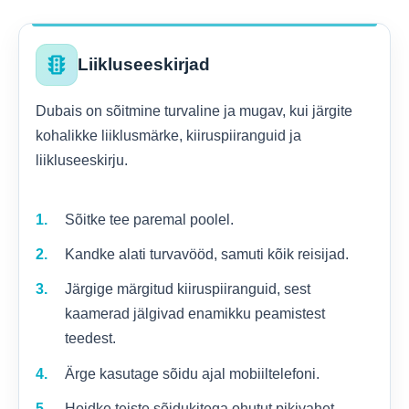
traffic
Liikluseeskirjad
Dubais on sõitmine turvaline ja mugav, kui järgite
kohalikke liiklusmärke, kiiruspiiranguid ja
liikluseeskirju.
Sõitke tee paremal poolel.
Kandke alati turvavööd, samuti kõik reisijad.
Järgige märgitud kiiruspiiranguid, sest
kaamerad jälgivad enamikku peamistest
teedest.
Ärge kasutage sõidu ajal mobiiltelefoni.
Hoidke teiste sõidukitega ohutut pikivahet.