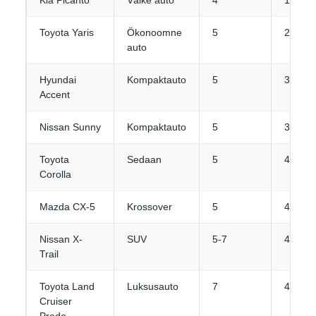
Kia Picanto
Väike auto
4
1-2
Toyota Yaris
Ökonoomne
5
2
auto
Hyundai
Kompaktauto
5
3
Accent
Nissan Sunny
Kompaktauto
5
3-4
Toyota
Sedaan
5
4
Corolla
Mazda CX-5
Krossover
5
4
Nissan X-
SUV
5-7
4-5
Trail
Toyota Land
Luksusauto
7
4-5
Cruiser