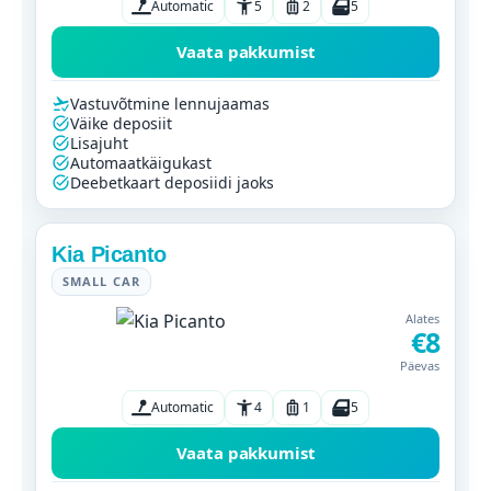
Automatic
5
2
5
Vaata pakkumist
Vastuvõtmine lennujaamas
Väike deposiit
Lisajuht
Automaatkäigukast
Deebetkaart deposiidi jaoks
Kia Picanto
SMALL CAR
Alates
€8
Päevas
Automatic
4
1
5
Vaata pakkumist