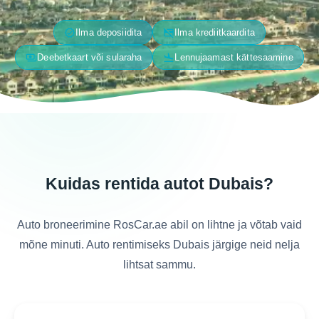
verified
credit_card_off
Ilma deposiidita
Ilma krediitkaardita
payments
flight_land
Deebetkaart või sularaha
Lennujaamast kättesaamine
Kuidas rentida autot Dubais?
Auto broneerimine RosCar.ae abil on lihtne ja võtab vaid
mõne minuti. Auto rentimiseks Dubais järgige neid nelja
lihtsat sammu.