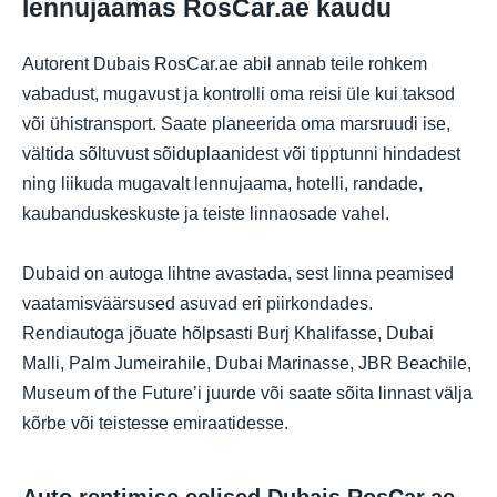
lennujaamas RosCar.ae kaudu
Autorent Dubais RosCar.ae abil annab teile rohkem
vabadust, mugavust ja kontrolli oma reisi üle kui taksod
või ühistransport. Saate planeerida oma marsruudi ise,
vältida sõltuvust sõiduplaanidest või tipptunni hindadest
ning liikuda mugavalt lennujaama, hotelli, randade,
kaubanduskeskuste ja teiste linnaosade vahel.
Dubaid on autoga lihtne avastada, sest linna peamised
vaatamisväärsused asuvad eri piirkondades.
Rendiautoga jõuate hõlpsasti Burj Khalifasse, Dubai
Malli, Palm Jumeirahile, Dubai Marinasse, JBR Beachile,
Museum of the Future’i juurde või saate sõita linnast välja
kõrbe või teistesse emiraatidesse.
Auto rentimise eelised Dubais RosCar.ae