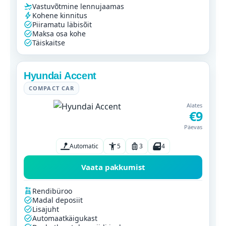
Vastuvõtmine lennujaamas
Kohene kinnitus
Piiramatu läbisõit
Maksa osa kohe
Täiskaitse
Hyundai Accent
COMPACT CAR
Alates
€9
Päevas
Automatic
5
3
4
Vaata pakkumist
Rendibüroo
Madal deposiit
Lisajuht
Automaatkäigukast