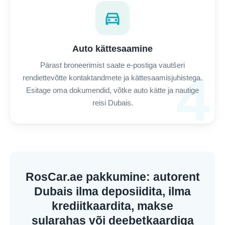
directions_car
Auto kättesaamine
Pärast broneerimist saate e-postiga vautšeri
4
rendiettevõtte kontaktandmete ja kättesaamisjuhistega.
Esitage oma dokumendid, võtke auto kätte ja nautige
reisi Dubais.
RosCar.ae pakkumine: autorent
Dubais ilma deposiidita, ilma
krediitkaardita, makse
sularahas või deebetkaardiga