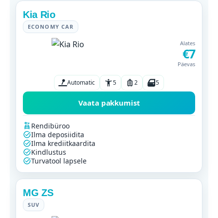
Kia Rio
ECONOMY CAR
Alates
€7
Päevas
Automatic
5
2
5
Vaata pakkumist
Rendibüroo
Ilma deposiidita
Ilma krediitkaardita
Kindlustus
Turvatool lapsele
MG ZS
SUV