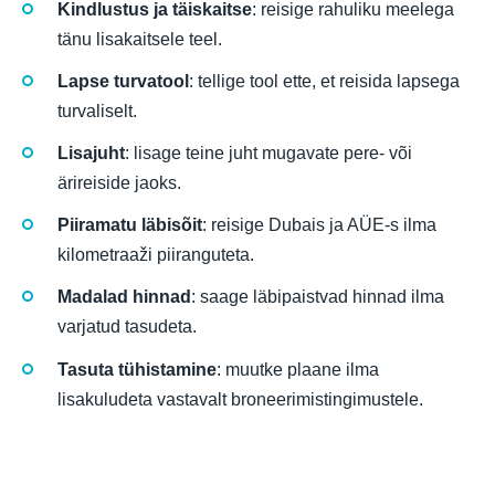
Kindlustus ja täiskaitse
: reisige rahuliku meelega
tänu lisakaitsele teel.
Lapse turvatool
: tellige tool ette, et reisida lapsega
turvaliselt.
Lisajuht
: lisage teine juht mugavate pere- või
ärireiside jaoks.
Piiramatu läbisõit
: reisige Dubais ja AÜE-s ilma
kilometraaži piiranguteta.
Madalad hinnad
: saage läbipaistvad hinnad ilma
varjatud tasudeta.
Tasuta tühistamine
: muutke plaane ilma
lisakuludeta vastavalt broneerimistingimustele.