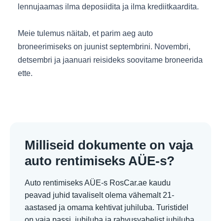
lennujaamas ilma deposiidita ja ilma krediitkaardita.
Meie tulemus näitab, et parim aeg auto
broneerimiseks on juunist septembrini. Novembri,
detsembri ja jaanuari reisideks soovitame broneerida
ette.
Milliseid dokumente on vaja
auto rentimiseks AÜE-s?
Auto rentimiseks AÜE-s RosCar.ae kaudu
peavad juhid tavaliselt olema vähemalt 21-
aastased ja omama kehtivat juhiluba. Turistidel
on vaja passi, juhiluba ja rahvusvahelist juhiluba.