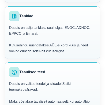
local_gas_station
Tanklad
Dubais on palju tanklaid, sealhulgas ENOC, ADNOC,
EPPCO ja Emarat.
Kütusehindu uuendatakse AÜE-s kord kuus ja need
võivad erineda sõltuvalt kütuseliigist.
paid
Tasulised teed
Dubais on valitud teedel ja sildadel Saliki
teemaksuväravad.
Maks võetakse tavaliselt automaatselt, kui auto läbib