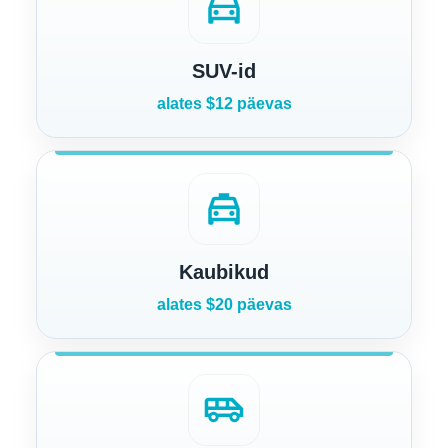
directions_car
SUV-id
alates $12 päevas
local_taxi
Kaubikud
alates $20 päevas
airport_shuttle