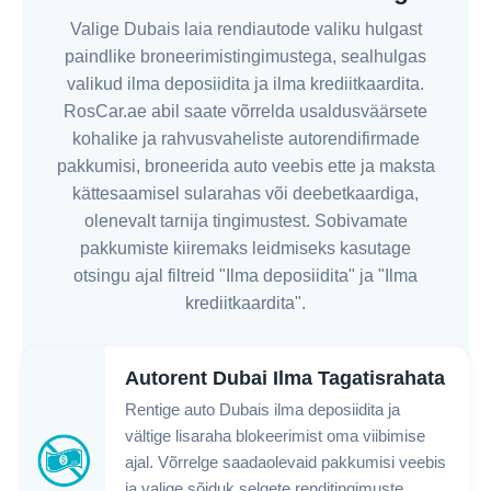
Valige Dubais laia rendiautode valiku hulgast
paindlike broneerimistingimustega, sealhulgas
valikud ilma deposiidita ja ilma krediitkaardita.
RosCar.ae abil saate võrrelda usaldusväärsete
kohalike ja rahvusvaheliste autorendifirmade
pakkumisi, broneerida auto veebis ette ja maksta
kättesaamisel sularahas või deebetkaardiga,
olenevalt tarnija tingimustest. Sobivamate
pakkumiste kiiremaks leidmiseks kasutage
otsingu ajal filtreid "Ilma deposiidita" ja "Ilma
krediitkaardita".
Autorent Dubai Ilma Tagatisrahata
Rentige auto Dubais ilma deposiidita ja
vältige lisaraha blokeerimist oma viibimise
ajal. Võrrelge saadaolevaid pakkumisi veebis
ja valige sõiduk selgete renditingimuste,