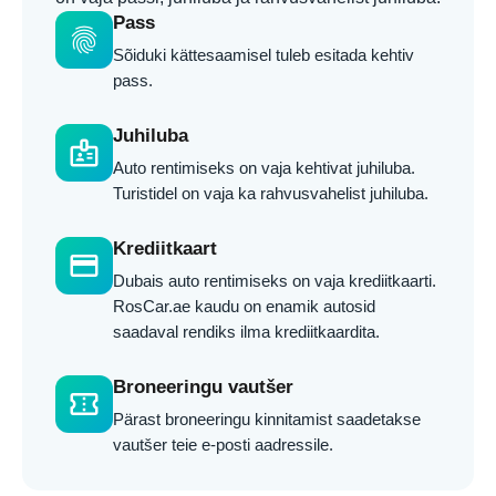
Pass
fingerprint
Sõiduki kättesaamisel tuleb esitada kehtiv
pass.
Juhiluba
badge
Auto rentimiseks on vaja kehtivat juhiluba.
Turistidel on vaja ka rahvusvahelist juhiluba.
Krediitkaart
credit_card
Dubais auto rentimiseks on vaja krediitkaarti.
RosCar.ae kaudu on enamik autosid
saadaval rendiks ilma krediitkaardita.
Broneeringu vautšer
confirmation_number
Pärast broneeringu kinnitamist saadetakse
vautšer teie e-posti aadressile.