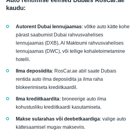
kaudu:
Autorent Dubai lennujaamas
: võtke auto kätte kohe
pärast saabumist Dubai rahvusvahelises
lennujaamas (DXB), Al Maktoumi rahvusvahelises
lennujaamas (DWC), või tellige kohaletoimetamine
hotelli.
Ilma deposiidita
: RosCar.ae abil saate Dubais
rentida auto ilma deposiidita ja ilma raha
blokeerimiseta krediitkaardil.
Ilma krediitkaardita:
broneerige auto ilma
kohustusliku krediitkaardi kasutamiseta.
Makse sularahas või deebetkaardiga
: valige auto
kättesaamisel mugav makseviis.