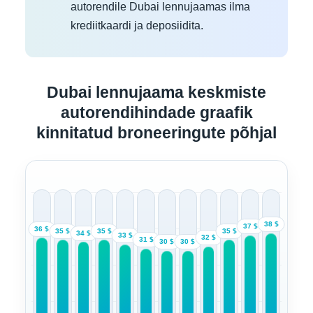
autorendile Dubai lennujaamas ilma
krediitkaardi ja deposiidita.
Dubai lennujaama keskmiste
autorendihindade graafik
kinnitatud broneeringute põhjal
38 $
37 $
36 $
35 $
35 $
35 $
34 $
33 $
32 $
31 $
30 $
30 $