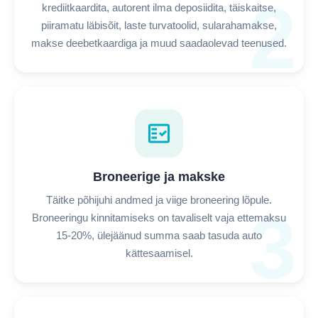
2
krediitkaardita, autorent ilma deposiidita, täiskaitse,
piiramatu läbisõit, laste turvatoolid, sularahamakse,
makse deebetkaardiga ja muud saadaolevad teenused.
fact_check
Broneerige ja makske
Täitke põhijuhi andmed ja viige broneering lõpule.
3
Broneeringu kinnitamiseks on tavaliselt vaja ettemaksu
15-20%, ülejäänud summa saab tasuda auto
kättesaamisel.