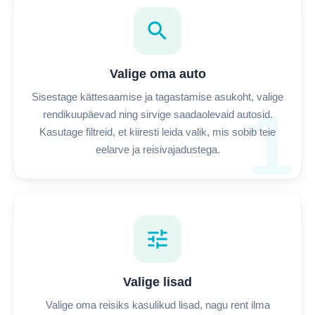
search
Valige oma auto
Sisestage kättesaamise ja tagastamise asukoht, valige
1
rendikuupäevad ning sirvige saadaolevaid autosid.
Kasutage filtreid, et kiiresti leida valik, mis sobib teie
eelarve ja reisivajadustega.
tune
Valige lisad
Valige oma reisiks kasulikud lisad, nagu rent ilma