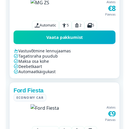
Alates
€8
Päevas
Automatic
5
2
5
Vaata pakkumist
Vastuvõtmine lennujaamas
Tagatisraha puudub
Maksa osa kohe
Deebetkaart
Automaatkäigukast
Ford Fiesta
ECONOMY CAR
Alates
€9
Päevas