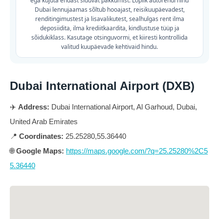
ega kujuta endast siduvat pakkumist. Lõplik autorendi hind
Dubai lennujaamas sõltub hooajast, reisikuupäevadest,
renditingimustest ja lisavalikutest, sealhulgas rent ilma
deposiidita, ilma krediitkaardita, kindlustuse tüüp ja
sõidukiklass. Kasutage otsinguvormi, et kiiresti kontrollida
valitud kuupäevade kehtivaid hindu.
Dubai International Airport (DXB)
✈️
Address:
Dubai International Airport, Al Garhoud, Dubai,
United Arab Emirates
📍
Coordinates:
25.25280,55.36440
🌐
Google Maps:
https://maps.google.com/?q=25.25280%2C5
5.36440