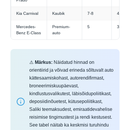
Prado
Kia Carnival
Kaubik
7-8
4-5
Mercedes-
Premium-
5
3-4
Benz E-Class
auto
⚠️
Märkus:
Näidatud hinnad on
orientiirid ja võivad erineda sõltuvalt auto
kättesaamiskohast, autorendifirmast,
broneerimiskuupäevast,
kindlustusvalikutest, läbisõidupoliitikast,
deposiidinõuetest, kütusepoliitikast,
Saliki teemaksudest, emiraatidevahelise
reisimise tingimustest ja rendi kestusest.
See tabel näitab ka keskmisi turuhindu