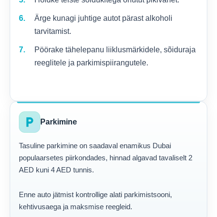
Ärge kunagi juhtige autot pärast alkoholi
tarvitamist.
Pöörake tähelepanu liiklusmärkidele, sõiduraja
reeglitele ja parkimispiirangutele.
local_parking
Parkimine
Tasuline parkimine on saadaval enamikus Dubai
populaarsetes piirkondades, hinnad algavad tavaliselt 2
AED kuni 4 AED tunnis.
Enne auto jätmist kontrollige alati parkimistsooni,
kehtivusaega ja maksmise reegleid.