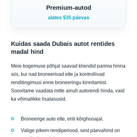
Premium-autod
alates $35 päevas
Kuidas saada Dubais autot rentides
madal hind
Meie kogemuse põhjal saavad kliendid parima hinna
siis, kui nad broneerivad ette ja kontrollivad
renditingimusi enne broneeringu kinnitamist.
Soovitame vaadata mitte ainult autorendi hinda, vaid
ka võimalikke lisatasusid.
Broneerige auto ette, eriti kõrghooajal.
Valige pikem rendiperiood, sest päevahind on