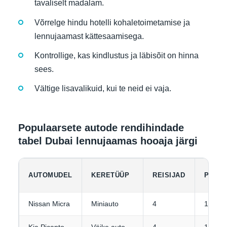
tavaliselt madalam.
Võrrelge hindu hotelli kohaletoimetamise ja
lennujaamast kättesaamisega.
Kontrollige, kas kindlustus ja läbisõit on hinna
sees.
Vältige lisavalikuid, kui te neid ei vaja.
Populaarsete autode rendihindade
tabel Dubai lennujaamas hooaja järgi
AUTOMUDEL
KERETÜÜP
REISIJAD
PAGA
Nissan Micra
Miniauto
4
1-2