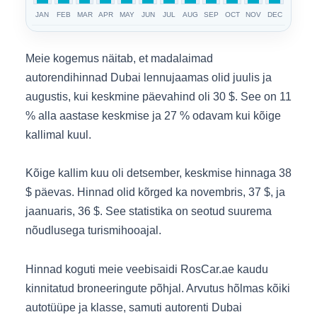
JAN
FEB
MAR
APR
MAY
JUN
JUL
AUG
SEP
OCT
NOV
DEC
Meie kogemus näitab, et madalaimad
autorendihinnad Dubai lennujaamas olid juulis ja
augustis, kui keskmine päevahind oli 30 $. See on 11
% alla aastase keskmise ja 27 % odavam kui kõige
kallimal kuul.
Kõige kallim kuu oli detsember, keskmise hinnaga 38
$ päevas. Hinnad olid kõrged ka novembris, 37 $, ja
jaanuaris, 36 $. See statistika on seotud suurema
nõudlusega turismihooajal.
Hinnad koguti meie veebisaidi RosCar.ae kaudu
kinnitatud broneeringute põhjal. Arvutus hõlmas kõiki
autotüüpe ja klasse, samuti autorenti Dubai