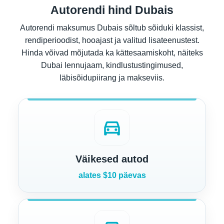
Autorendi hind Dubais
Autorendi maksumus Dubais sõltub sõiduki klassist,
rendiperioodist, hooajast ja valitud lisateenustest.
Hinda võivad mõjutada ka kättesaamiskoht, näiteks
Dubai lennujaam, kindlustustingimused,
läbisõidupiirang ja makseviis.
directions_car
Väikesed autod
alates $10 päevas