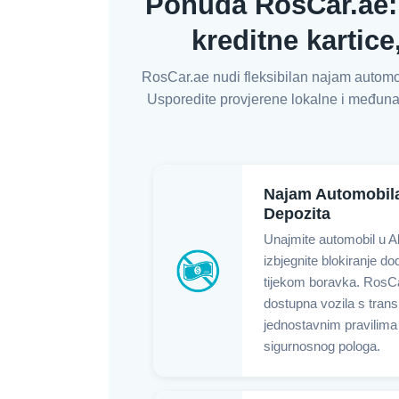
Ponuda RosCar.ae:
kreditne kartic
RosCar.ae nudi fleksibilan najam automo
Usporedite provjerene lokalne i međunarodn
Najam Automobil
Depozita
Unajmite automobil u A
izbjegnite blokiranje d
tijekom boravka. RosC
dostupna vozila s tran
jednostavnim pravilima
sigurnosnog pologa.