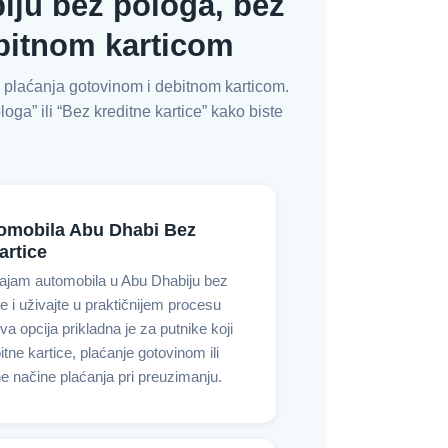
ju bez pologa, bez
ebitnom karticom
 plaćanja gotovinom i debitnom karticom.
loga” ili “Bez kreditne kartice” kako biste
omobila Abu Dhabi Bez
artice
najam automobila u Abu Dhabiju bez
ce i uživajte u praktičnijem procesu
va opcija prikladna je za putnike koji
itne kartice, plaćanje gotovinom ili
e načine plaćanja pri preuzimanju.