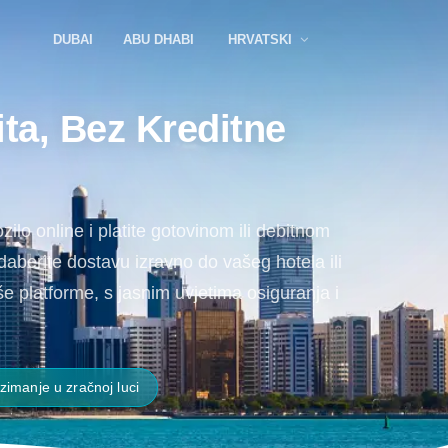
DUBAI
ABU DHABI
HRVATSKI
ta, Bez Kreditne
lo online i platite gotovinom ili debitnom
aberite dostavu izravno do vašeg hotela ili
 platforme, s jasnim uvjetima osiguranja i
zimanje u zračnoj luci