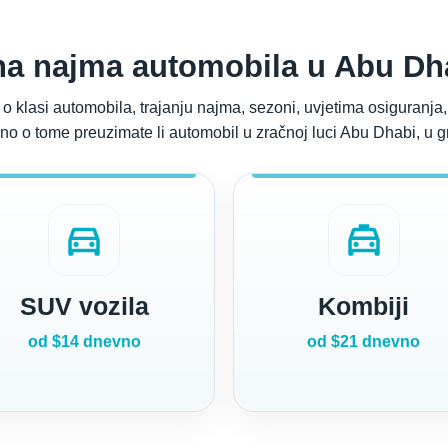
na najma automobila u Abu Dh
 klasi automobila, trajanju najma, sezoni, uvjetima osiguranja
sno o tome preuzimate li automobil u zračnoj luci Abu Dhabi, u gr
directions_car
local_taxi
SUV vozila
Kombiji
od $14 dnevno
od $21 dnevno