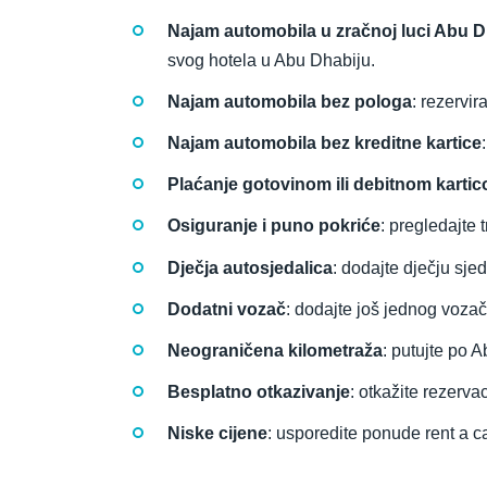
Najam automobila u zračnoj luci Abu 
svog hotela u Abu Dhabiju.
Najam automobila bez pologa
: rezervir
Najam automobila bez kreditne kartice
Plaćanje gotovinom ili debitnom karti
Osiguranje i puno pokriće
: pregledajte 
Dječja autosjedalica
: dodajte dječju sje
Dodatni vozač
: dodajte još jednog voza
Neograničena kilometraža
: putujte po 
Besplatno otkazivanje
: otkažite rezerv
Niske cijene
: usporedite ponude rent a c