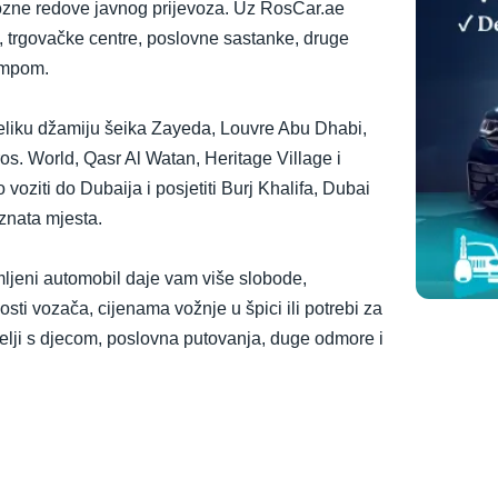
 vozne redove javnog prijevoza. Uz RosCar.ae
že, trgovačke centre, poslovne sastanke, druge
tempom.
Veliku džamiju šeika Zayeda, Louvre Abu Dhabi,
os. World, Qasr Al Watan, Heritage Village i
voziti do Dubaija i posjetiti Burj Khalifa, Dubai
znata mjesta.
jmljeni automobil daje vam više slobode,
nosti vozača, cijenama vožnje u špici ili potrebi za
elji s djecom, poslovna putovanja, duge odmore i