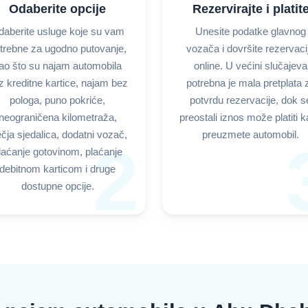
Odaberite opcije
Rezervirajte i platit
aberite usluge koje su vam
Unesite podatke glavnog
trebne za ugodno putovanje,
vozača i dovršite rezervaci
ao što su najam automobila
online. U većini slučajeva
z kreditne kartice, najam bez
potrebna je mala pretplata 
pologa, puno pokriće,
potvrdu rezervacije, dok s
neograničena kilometraža,
preostali iznos može platiti 
ečja sjedalica, dodatni vozač,
preuzmete automobil.
2
laćanje gotovinom, plaćanje
debitnom karticom i druge
dostupne opcije.