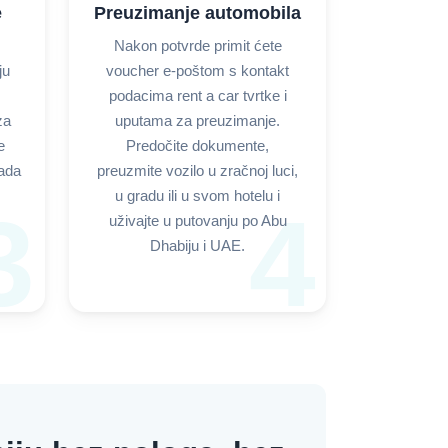
e
Preuzimanje automobila
Nakon potvrde primit ćete
ju
voucher e-poštom s kontakt
podacima rent a car tvrtke i
za
uputama za preuzimanje.
e
Predočite dokumente,
kada
preuzmite vozilo u zračnoj luci,
u gradu ili u svom hotelu i
3
4
uživajte u putovanju po Abu
Dhabiju i UAE.