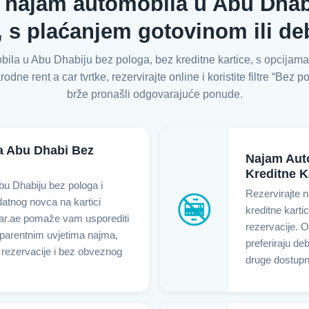
 najam automobila u Abu Dhabi
e, s plaćanjem gotovinom ili d
bila u Abu Dhabiju bez pologa, bez kreditne kartice, s opcijama
e rent a car tvrtke, rezervirajte online i koristite filtre “Bez po
brže pronašli odgovarajuće ponude.
a Abu Dhabi Bez
Najam Aut
Kreditne K
bu Dhabiju bez pologa i
Rezervirajte 
odatnog novca na kartici
kreditne karti
ar.ae pomaže vam usporediti
rezervacije. O
sparentnim uvjetima najma,
preferiraju deb
 rezervacije i bez obveznog
druge dostupn