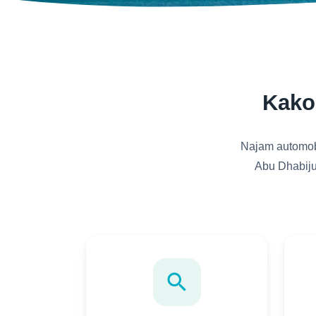
Kako
Najam automobi
Abu Dhabiju 
search