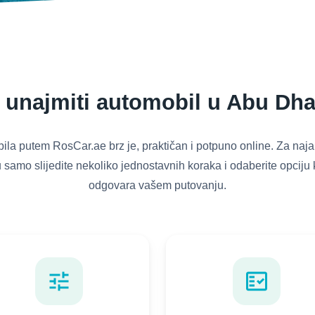
 unajmiti automobil u Abu Dha
la putem RosCar.ae brz je, praktičan i potpuno online. Za naj
samo slijedite nekoliko jednostavnih koraka i odaberite opciju 
odgovara vašem putovanju.
tune
fact_check