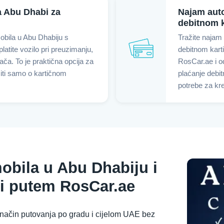
 Abu Dhabi za
Najam aut
debitnom 
bila u Abu Dhabiju s
Tražite najam
latite vozilo pri preuzimanju,
debitnom kart
ča. To je praktična opcija za
RosCar.ae i o
isiti samo o kartičnom
plaćanje debi
potrebe za kr
obila u Abu Dhabiju i
bi putem RosCar.ae
način putovanja po gradu i cijelom UAE bez