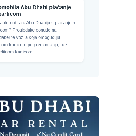
omobila Abu Dhabi plaćanje
karticom
 automobila u Abu Dhabiju s plaćanjem
icom? Pregledajte ponude na
daberite vozila koja omogućuju
tnom karticom pri preuzimanju, bez
editnom karticom.