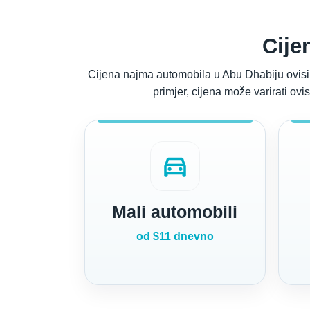
Cije
Cijena najma automobila u Abu Dhabiju ovisi o
primjer, cijena može varirati ovi
directions_car
Mali automobili
od $11 dnevno