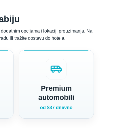
abiju
, dodatnim opcijama i lokaciji preuzimanja. Na
adu ili tražite dostavu do hotela.
airport_shuttle
Premium
automobili
od $37 dnevno