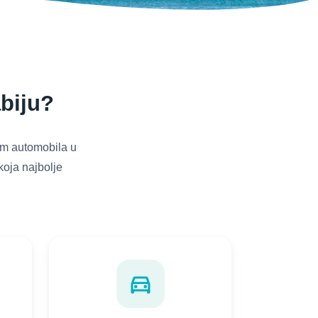
biju?
am automobila u
koja najbolje
directions_car