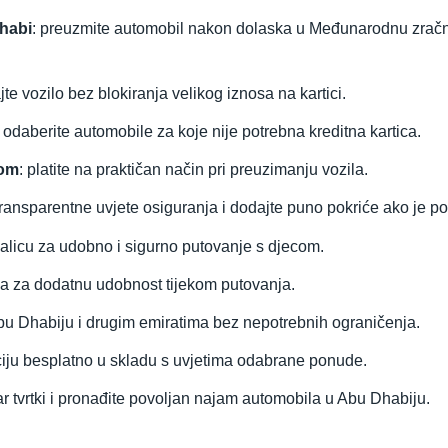
Dhabi
: preuzmite automobil nakon dolaska u Međunarodnu zračnu
ajte vozilo bez blokiranja velikog iznosa na kartici.
: odaberite automobile za koje nije potrebna kreditna kartica.
com
: platite na praktičan način pri preuzimanju vozila.
transparentne uvjete osiguranja i dodajte puno pokriće ako je po
dalicu za udobno i sigurno putovanje s djecom.
ča za dodatnu udobnost tijekom putovanja.
Abu Dhabiju i drugim emiratima bez nepotrebnih ograničenja.
aciju besplatno u skladu s uvjetima odabrane ponude.
ar tvrtki i pronađite povoljan najam automobila u Abu Dhabiju.