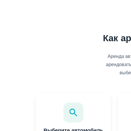
Как а
Аренда авт
арендовать
выбе
search
Выберите автомобиль