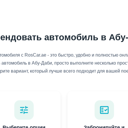
рендовать автомобиль в Абу
омобиля с RosCar.ae - это быстро, удобно и полностью онл
 автомобиль в Абу-Даби, просто выполните несколько прос
рите вариант, который лучше всего подходит для вашей пое
tune
fact_check
Выберите опции
Забронируйте и