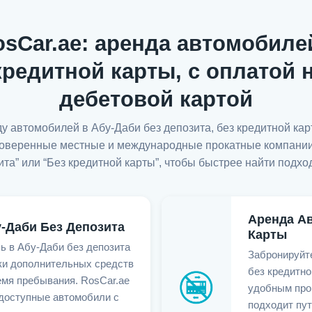
sCar.ae: аренда автомобилей
 кредитной карты, с оплатой
дебетовой картой
у автомобилей в Абу-Даби без депозита, без кредитной ка
роверенные местные и международные прокатные компании,
ита” или “Без кредитной карты”, чтобы быстрее найти подх
Аренда Ав
-Даби Без Депозита
Карты
ь в Абу-Даби без депозита
Забронируйт
вки дополнительных средств
без кредитно
емя пребывания. RosCar.ae
удобным про
 доступные автомобили с
подходит пу