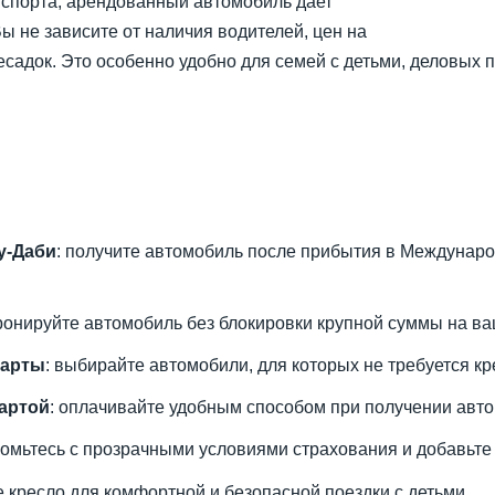
нспорта, арендованный автомобиль дает
ы не зависите от наличия водителей, цен на
есадок. Это особенно удобно для семей с детьми, деловых п
у-Даби
: получите автомобиль после прибытия в Междунаро
бронируйте автомобиль без блокировки крупной суммы на ва
карты
: выбирайте автомобили, для которых не требуется кр
артой
: оплачивайте удобным способом при получении авт
комьтесь с прозрачными условиями страхования и добавьте
ое кресло для комфортной и безопасной поездки с детьми.