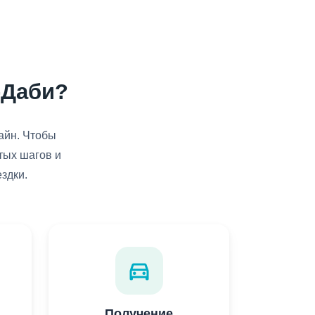
-Даби?
айн. Чтобы
тых шагов и
здки.
directions_car
Получение