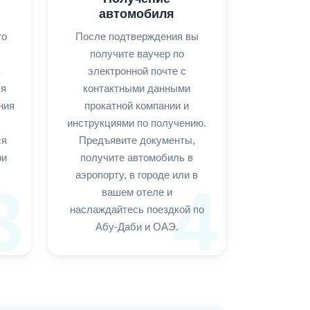
автомобиля
го
После подтверждения вы
получите ваучер по
В
электронной почте с
ля
контактными данными
ния
прокатной компании и
инструкциями по получению.
ся
Предъявите документы,
ри
получите автомобиль в
аэропорту, в городе или в
3
4
вашем отеле и
наслаждайтесь поездкой по
Абу-Даби и ОАЭ.