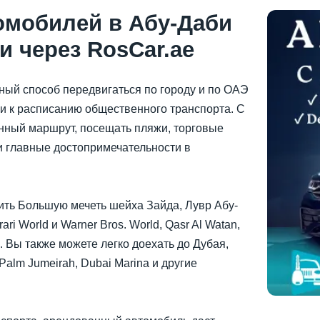
омобилей в Абу-Даби
и через RosCar.ae
ный способ передвигаться по городу и по ОАЭ
ки к расписанию общественного транспорта. С
нный маршрут, посещать пляжи, торговые
и главные достопримечательности в
ть Большую мечеть шейха Зайда, Лувр Абу-
ri World и Warner Bros. World, Qasr Al Watan,
а. Вы также можете легко доехать до Дубая,
Palm Jumeirah, Dubai Marina и другие