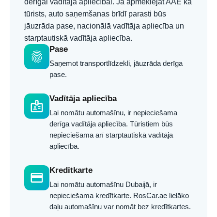
derīgai vadītāja apliecībai. Ja apmeklējat AAE kā
tūrists, auto saņemšanas brīdī parasti būs
jāuzrāda pase, nacionālā vadītāja apliecība un
starptautiskā vadītāja apliecība.
Pase
fingerprint
Saņemot transportlīdzekli, jāuzrāda derīga
pase.
Vadītāja apliecība
badge
Lai nomātu automašīnu, ir nepieciešama
derīga vadītāja apliecība. Tūristiem būs
nepieciešama arī starptautiskā vadītāja
apliecība.
Kredītkarte
credit_card
Lai nomātu automašīnu Dubaijā, ir
nepieciešama kredītkarte. RosCar.ae lielāko
daļu automašīnu var nomāt bez kredītkartes.