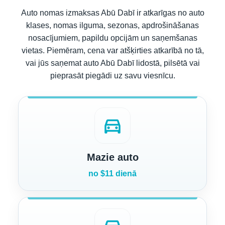
Auto nomas izmaksas Abū Dabī ir atkarīgas no auto
klases, nomas ilguma, sezonas, apdrošināšanas
nosacījumiem, papildu opcijām un saņemšanas
vietas. Piemēram, cena var atšķirties atkarībā no tā,
vai jūs saņemat auto Abū Dabī lidostā, pilsētā vai
pieprasāt piegādi uz savu viesnīcu.
directions_car
Mazie auto
no $11 dienā