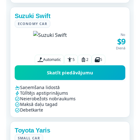
Suzuki Swift
ECONOMY CAR
No
$9
Dienā
Automatic
5
2
5
Skatīt piedāvājumu
Saņemšana lidostā
Tūlītējs apstiprinājums
Neierobežots nobraukums
Maksā daļu tagad
Debetkarte
Toyota Yaris
SMALL CAR