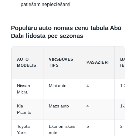
patiešām nepieciešami.
Populāru auto nomas cenu tabula Abū
Dabī lidostā pēc sezonas
AUTO
VIRSBŪVES
BAGĀŽ
PASAŽIERI
MODELIS
TIPS
IETILP
Nissan
Mini auto
4
1-2
Micra
Kia
Mazs auto
4
1-2
Picanto
Toyota
Ekonomiskais
5
2
Yaris
auto