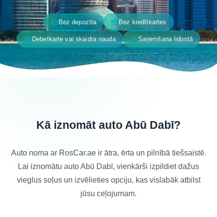
verified
credit_card_off
Bez depozīta
Bez kredītkartes
payments
flight_land
Debetkarte vai skaidra nauda
Saņemšana lidostā
Kā iznomāt auto Abū Dabī?
Auto noma ar RosCar.ae ir ātra, ērta un pilnībā tiešsaistē.
Lai iznomātu auto Abū Dabī, vienkārši izpildiet dažus
vieglus soļus un izvēlieties opciju, kas vislabāk atbilst
jūsu ceļojumam.