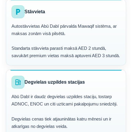
local_parking
Stāvvieta
Autostāvvietas Abū Dabī pārvalda Mawaqif sistēma, ar
maksas zonām visā pilsētā.
Standarta stāvvieta parasti maksā AED 2 stundā,
savukārt premium vietas maksā aptuveni AED 3 stundā.
local_gas_station
Degvielas uzpildes stacijas
Abū Dabī ir daudz degvielas uzpildes staciju, tostarp
ADNOC, ENOC un citi uzticami pakalpojumu sniedzēji.
Degvielas cenas tiek atjauninātas katru mēnesi un ir
atkarīgas no degvielas veida.