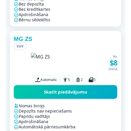
Bez depozīta
Bez kredītkartes
Apdrošināšana
Bērnu sēdeklītis
MG ZS
SUV
No
$8
Dienā
Automatic
5
2
5
Skatīt piedāvājumu
Nomas birojs
Depozīts nav nepieciešams
Papildu vadītājs
Apdrošināšana
Automātiskā pārnesumkārba