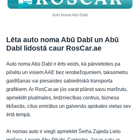
Auto Noma Abū Dabī
Lēta auto noma Abū Dabī un Abū
Dabī lidostā caur RosCar.ae
Auto noma Abū Dabī ir ērts veids, kā pārvietoties pa
pilsētu un visiem AAE bez ierobežojumiem, taksometru
gaidīšanas vai piesaistes sabiedriskā transporta
grafikiem. Ar RosCar.ae jūs varat plānot savu maršrutu,
apmeklēt pludmales, tirdzniecības centrus, biznesa
tikšanās, citus emirātus un galvenās apskates vietas sev
ērtā tempā.
Ar nomas auto ir viegli apmeklēt Šeiha Zajeda Lielo
mošeju, Louvre Abu Dhabi, Corniche, Jasas salu ar