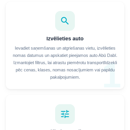
search
Izvēlieties auto
Ievadiet saņemšanas un atgriešanas vietu, izvēlieties
nomas datumus un apskatiet pieejamos auto Abū Dabī.
1
Izmantojiet filtrus, lai atrastu piemērotu transportlīdzekli
pēc cenas, klases, nomas nosacījumiem vai papildu
pakalpojumiem.
tune