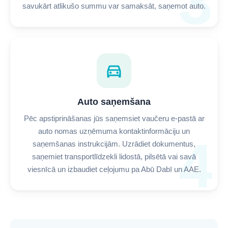
3
savukārt atlikušo summu var samaksāt, saņemot auto.
directions_car
Auto saņemšana
Pēc apstiprināšanas jūs saņemsiet vaučeru e-pastā ar
auto nomas uzņēmuma kontaktinformāciju un
4
saņemšanas instrukcijām. Uzrādiet dokumentus,
saņemiet transportlīdzekli lidostā, pilsētā vai savā
viesnīcā un izbaudiet ceļojumu pa Abū Dabī un AAE.