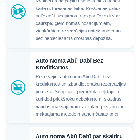
izvairieties no papildu naudas bloķēšanas
kartē uzturēšanās laikā. RosCar.ae palīdz
salīdzināt pieejamos transportlīdzekļus ar
caurspīdīgiem nomas nosacījumiem,
vienkāršiem rezervācijas noteikumiem un
bez nepieciešama drošības depozīta.
Auto Noma Abū Dabī Bez
Kredītkartes
Rezervējiet auto nomu Abū Dabī bez
kredītkartes un izbaudiet ērtāku rezervācijas
procesu. Šī opcija ir piemērota ceļotājiem,
kuri dod priekšroku debetkartēm, skaidras
naudas maksājumam vai citām pieejamām
maksājuma metodēm saņemšanas brīdī.
Auto noma Abū Dabī par skaidru