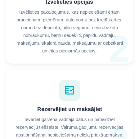
Izvēlieties opcijas
Izvēlieties pakalpojumus, kas nepieciešami ērtam
braucienam, piemēram, auto nomu bez kredītkartes,
nomu bez depozīta, pilnu segumu, neierobežotu
2
nobraukumu, bērnu sēdeklīti, papildu vadītāju,
maksājumu skaidrā naudā, maksājumu ar debetkarti
un citas pieejamās opcijas.
fact_check
Rezervējiet un maksājiet
Ievadiet galvenā vadītāja datus un pabeidziet
rezervāciju tiešsaistē. Vairumā gadījumu rezervācijas
apstiprināšanai nepieciešama neliela priekšapmaksa,