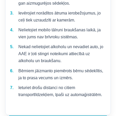
gan aizmugurējos sēdekļos.
Ievērojiet norādītos ātruma ierobežojumus, jo
ceļi tiek uzraudzīti ar kamerām.
Nelietojiet mobilo tālruni braukšanas laikā, ja
vien jums nav brīvroku sistēmas.
Nekad nelietojiet alkoholu un nevadiet auto, jo
AAE ir ļoti stingri noteikumi attiecībā uz
alkoholu un braukšanu.
Bērniem jāizmanto piemērots bērnu sēdeklītis,
ja to prasa vecums un izmērs.
Ieturiet drošu distanci no citiem
transportlīdzekļiem, īpaši uz automaģistrālēm.