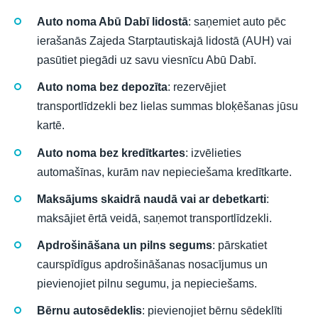
Auto noma Abū Dabī lidostā
: saņemiet auto pēc
ierašanās Zajeda Starptautiskajā lidostā (AUH) vai
pasūtiet piegādi uz savu viesnīcu Abū Dabī.
Auto noma bez depozīta
: rezervējiet
transportlīdzekli bez lielas summas bloķēšanas jūsu
kartē.
Auto noma bez kredītkartes
: izvēlieties
automašīnas, kurām nav nepieciešama kredītkarte.
Maksājums skaidrā naudā vai ar debetkarti
:
maksājiet ērtā veidā, saņemot transportlīdzekli.
Apdrošināšana un pilns segums
: pārskatiet
caurspīdīgus apdrošināšanas nosacījumus un
pievienojiet pilnu segumu, ja nepieciešams.
Bērnu autosēdeklis
: pievienojiet bērnu sēdeklīti