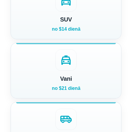
directions_car
SUV
no $14 dienā
local_taxi
Vani
no $21 dienā
airport_shuttle