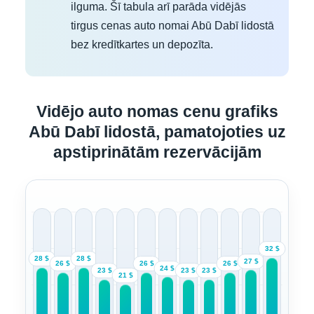
ilguma. Šī tabula arī parāda vidējās
tirgus cenas auto nomai Abū Dabī lidostā
bez kredītkartes un depozīta.
Vidējo auto nomas cenu grafiks
Abū Dabī lidostā, pamatojoties uz
apstiprinātām rezervācijām
32 $
28 $
28 $
27 $
26 $
26 $
26 $
24 $
23 $
23 $
23 $
21 $