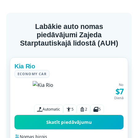
Labākie auto nomas
piedāvājumi Zajeda
Starptautiskajā lidostā (AUH)
Kia Rio
ECONOMY CAR
No
$7
Dienā
Automatic
5
2
5
Skatīt piedāvājumu
Nomas birojs