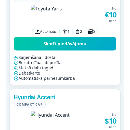
No
€10
Dienā
Automatic
4
2
5
Skatīt piedāvājumu
Saņemšana lidostā
Bez drošības depozīta
Maksā daļu tagad
Debetkarte
Automātiskā pārnesumkārba
Hyundai Accent
COMPACT CAR
No
$10
Dienā