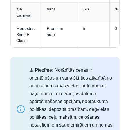
Kia
Vans
7-8
4-5
Carnival
Mercedes-
Premium
5
3-4
Benz E-
auto
Class
⚠️
Piezīme:
Norādītās cenas ir
orientējošas un var atšķirties atkarībā no
auto saņemšanas vietas, auto nomas
uzņēmuma, rezervācijas datuma,
apdrošināšanas opcijām, nobraukuma
politikas, depozīta prasībām, degvielas
politikas, ceļu maksām, ceļošanas
nosacījumiem starp emirātiem un nomas