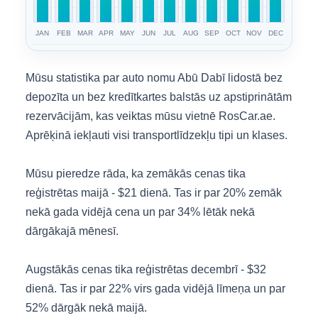
JAN
FEB
MAR
APR
MAY
JUN
JUL
AUG
SEP
OCT
NOV
DEC
Mūsu statistika par auto nomu Abū Dabī lidostā bez
depozīta un bez kredītkartes balstās uz apstiprinātām
rezervācijām, kas veiktas mūsu vietnē RosCar.ae.
Aprēķinā iekļauti visi transportlīdzekļu tipi un klases.
Mūsu pieredze rāda, ka zemākās cenas tika
reģistrētas maijā - $21 dienā. Tas ir par 20% zemāk
nekā gada vidējā cena un par 34% lētāk nekā
dārgākajā mēnesī.
Augstākās cenas tika reģistrētas decembrī - $32
dienā. Tas ir par 22% virs gada vidējā līmeņa un par
52% dārgāk nekā maijā.