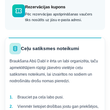
Rezervācijas kupons
confirmation_number
Pēc rezervācijas apstiprināšanas vaučers
tiks nosūtīts uz jūsu e-pasta adresi.
traffic
Ceļu satiksmes noteikumi
Braukšana Abū Dabī ir ērta un labi organizēta, taču
apmeklētājiem rūpīgi jāievēro vietējie ceļu
satiksmes noteikumi, lai izvairītos no sodiem un
nodrošinātu drošu nomas pieredzi.
Brauciet pa ceļa labo pusi.
Vienmēr lietojiet drošības jostu gan priekšējos,